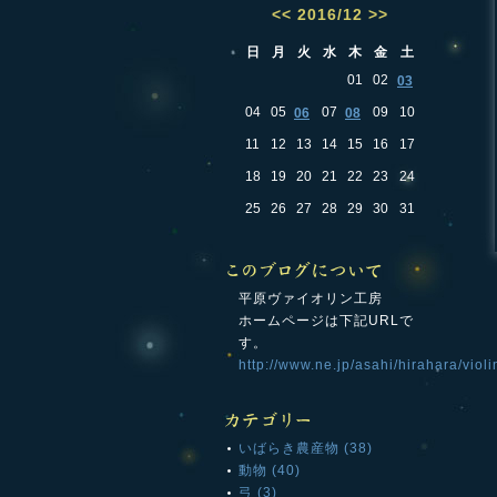
<<
2016/12
>>
日
月
火
水
木
金
土
01
02
03
04
05
07
09
10
06
08
11
12
13
14
15
16
17
18
19
20
21
22
23
24
25
26
27
28
29
30
31
平原ヴァイオリン工房
ホームページは下記URLで
す。
http://www.ne.jp/asahi/hirahara/violi
いばらき農産物 (38)
動物 (40)
弓 (3)