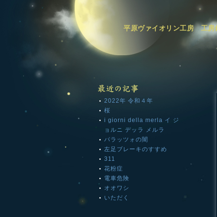
平原ヴァイオリン工房 工房録
2022年 令和４年
桜
i giorni della merla イ ジ
ョルニ デッラ メルラ
パラッツォの闇
左足ブレーキのすすめ
311
花粉症
電車危険
オオワシ
いただく