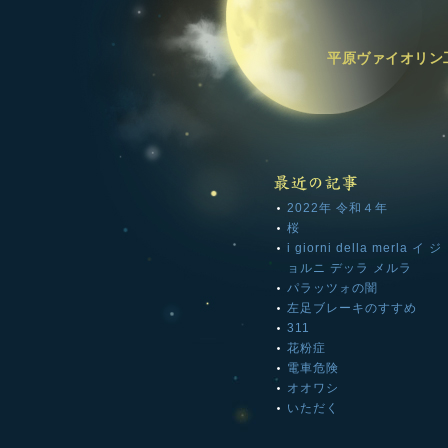
平原ヴァイオリン
2022年 令和４年
桜
i giorni della merla イ ジ
ョルニ デッラ メルラ
パラッツォの闇
左足ブレーキのすすめ
311
花粉症
電車危険
オオワシ
いただく