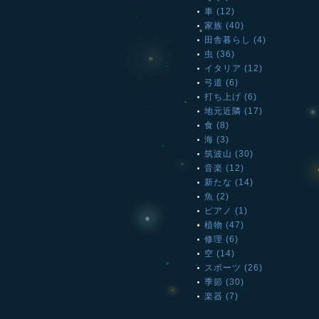
車 (12)
家族 (40)
田舎暮らし (4)
虫 (36)
イタリア (12)
弓道 (6)
打ち上げ (6)
地元近隣 (17)
食 (8)
海 (3)
筑波山 (30)
音楽 (12)
新たな (14)
魚 (2)
ピアノ (1)
植物 (47)
修理 (6)
空 (14)
スポーツ (26)
季節 (30)
楽器 (7)