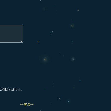
公開されません。
<<前
次>>