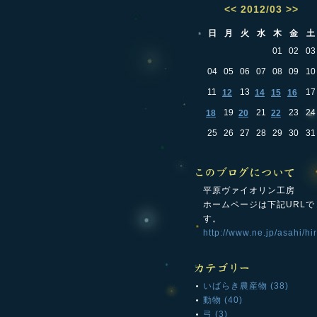
<<
2012/03
>>
日
月
火
水
木
金
土
01
02
03
04
05
06
07
08
09
10
11
13
17
12
14
15
16
19
21
23
24
18
20
22
25
26
27
28
29
30
31
平原ヴァイオリン工房
ホームページは下記URLで
す。
http://www.ne.jp/asahi/hir
いばらき農産物 (38)
動物 (40)
弓 (3)