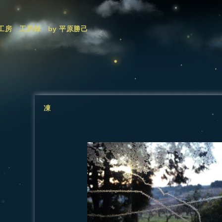
工房 工房録 by 平原勝己
凍
―